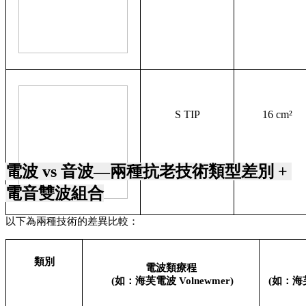
S TIP
16 cm²
電波 vs 音波—兩種抗老技術類型差別 + 
電音雙波組合
以下為兩種技術的差異比較：
類別
電波類療程
 (如：海芙電波 Volnewmer)
 (如：海