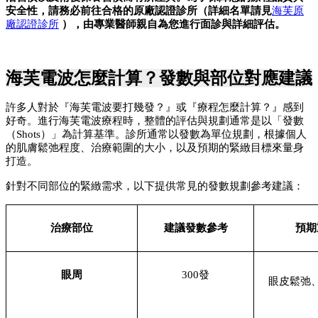
安全性，請務必前往合格的原廠認證診所（詳細名單請見
海芙原
廠認證診所
 ），由專業醫師親自為您進行面診與詳細評估。
海芙電波怎麼計算？發數與部位對應建議
許多人對於『海芙電波要打幾發？』或『療程怎麼計算？』感到
好奇。進行海芙電波療程時，整體的評估與規劃通常是以「發數
（Shots）」為計算基準。診所通常以發數為單位規劃，根據個人
的肌膚鬆弛程度、治療範圍的大小，以及預期的緊緻目標來量身
打造。
針對不同部位的緊緻需求，以下提供常見的發數規劃參考建議：
治療部位
建議發數參考
預期
眼周
300發
眼皮鬆弛