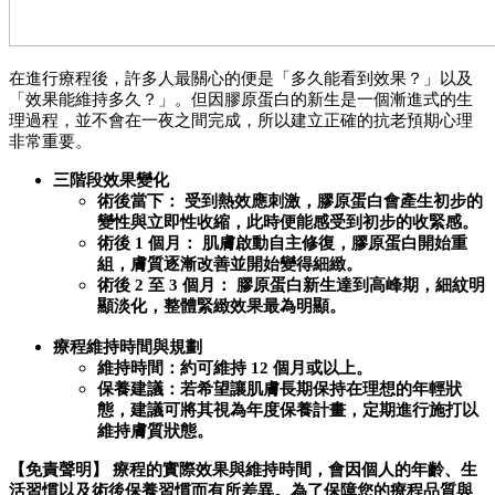
在進行療程後，許多人最關心的便是「多久能看到效果？」以及
「效果能維持多久？」。但因膠原蛋白的新生是一個漸進式的生
理過程，並不會在一夜之間完成，所以建立正確的抗老預期心理
非常重要。
三階段效果變化
術後當下： 受到熱效應刺激，膠原蛋白會產生初步的
變性與立即性收縮，此時便能感受到初步的收緊感。
術後 1 個月： 肌膚啟動自主修復，膠原蛋白開始重
組，膚質逐漸改善並開始變得細緻。
術後 2 至 3 個月： 膠原蛋白新生達到高峰期，細紋明
顯淡化，整體緊緻效果最為明顯。
療程維持時間與規劃
維持時間：約可維持 12 個月或以上。
保養建議：若希望讓肌膚長期保持在理想的年輕狀
態，建議可將其視為年度保養計畫，定期進行施打以
維持膚質狀態。
【免責聲明】 療程的實際效果與維持時間，會因個人的年齡、生
活習慣以及術後保養習慣而有所差異。為了保障您的療程品質與