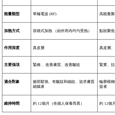
能量類型
單極電波 (RF)
高能量聚焦
加熱方式
容積式加熱 （由外而內均勻受熱）
點狀聚焦
作用深度
真皮層
真皮層、
主要強項
緊緻 、改善膚質、改善皺紋
緊實、拉
適合對象
臉部鬆弛、有皺紋和細紋、追求膚質
輪廓模糊
細膩者
提者
維持時間
約 12個月（依個人保養而異）
約 12