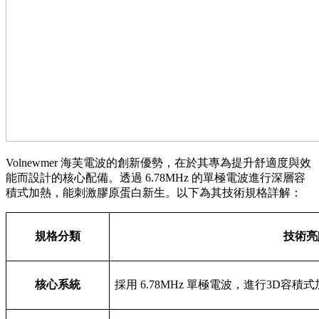
Volnewmer 海芙電波的創新優勢，在於其專為提升舒適度與效
能而設計的核心配備。透過 6.78MHz 的單極電波進行深層容
積式加熱，能刺激膠原蛋白新生。以下為其技術規格詳解：
規格分類
技術亮
核心系統
採用 6.78MHz 單極電波，進行3D容積