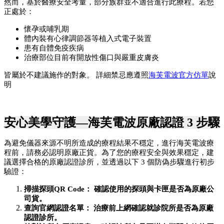
然而，基於醫療安全考量，部分族群並不適合進行此療程。若您
正處於：
懷孕或哺乳期
體內裝有心律調節器等植入式電子裝置
患有自體免疫疾病
治療部位目前有開放性傷口與嚴重皮膚炎
皆屬於不建議施作的對象。 詳細禁忌應遵照
海芙電波官方仿單
說
明
安心美學守護—海芙電波原廠認證 3 步驟
為避免儀器來源不明所造成的療程結果不穩定，進行海芙電波療
程前，請務必認明原廠正貨。為了您的療程安全與效果穩定，建
議選擇合格的原廠認證診所，並透過以下 3 個防偽步驟進行初步
驗證：
掃描探頭QR Code： 確認使用的探頭與卡匣是否為原廠公
司貨。
查詢官網認證名單： 治療前上網確認就診院所是否為原廠
認證診所。