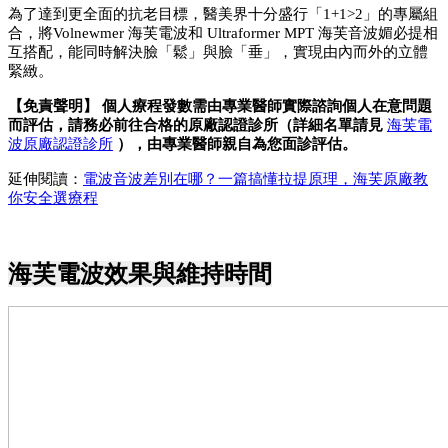
為了達到更全面的抗老目標，醫美界十分盛行「1+1>2」的專屬組
合，將Volnewmer 海芙電波和 Ultraformer MPT 海芙音波媚必提相
互搭配，能同時解決臉「鬆」與臉「垂」，實現由內而外的立體
緊緻。
【免責聲明】 個人療程發數需由專業醫師實際諮詢個人在意問題
而評估，請務必前往合格的原廠認證診所（詳細名單請見 
海芙電
波原廠認證診所
 ），由專業醫師親自為您面診評估。
延伸閱讀：
電波音波差別在哪？一篇搞懂拉提原理，海芙原廠教
你安全選療程
海芙電波效果與維持時間