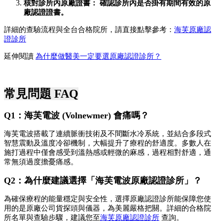
核對診所內原廠證書： 確認診所內是否掛有期間有效的原
廠認證證書。
詳細的查驗流程與全台合格院所，請直接點擊參考：
海芙原廠認
證診所
延伸閱讀 
為什麼做醫美一定要選原廠認證診所？
常見問題 FAQ
Q1：海芙電波 (Volnewmer) 會痛嗎？ 
海芙電波搭載了連續脈衝技術及不間斷水冷系統，並結合多段式
智慧震動及溫度冷卻機制，大幅提升了療程的舒適度。多數人在
施打過程中僅會感受到溫熱感或輕微的麻感，過程相對舒適，通
常無須過度擔憂痛感。
Q2：為什麼建議選擇「海芙電波原廠認證診所」？
為確保療程的能量穩定與安全性，選擇原廠認證診所能保障您使
用的是原廠公司貨探頭與儀器，為美麗嚴格把關。詳細的合格院
所名單與查驗步驟，建議您至
海芙原廠認證診所
 查詢。