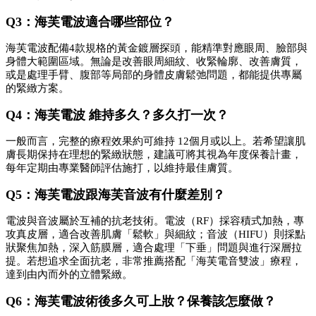
Q3：海芙電波適合哪些部位？ 
海芙電波配備4款規格的黃金鍍層探頭，能精準對應眼周、臉部與
身體大範圍區域。無論是改善眼周細紋、收緊輪廓、改善膚質，
或是處理手臂、腹部等局部的身體皮膚鬆弛問題，都能提供專屬
的緊緻方案。
Q4：海芙電波 維持多久？多久打一次？ 
一般而言，完整的療程效果約可維持 12個月或以上。若希望讓肌
膚長期保持在理想的緊緻狀態，建議可將其視為年度保養計畫，
每年定期由專業醫師評估施打，以維持最佳膚質。
Q5：海芙電波跟海芙音波有什麼差別？ 
電波與音波屬於互補的抗老技術。電波（RF）採容積式加熱，專
攻真皮層，適合改善肌膚「鬆軟」與細紋；音波（HIFU）則採點
狀聚焦加熱，深入筋膜層，適合處理「下垂」問題與進行深層拉
提。若想追求全面抗老，非常推薦搭配「海芙電音雙波」療程，
達到由內而外的立體緊緻。
Q6：海芙電波術後多久可上妝？保養該怎麼做？ 