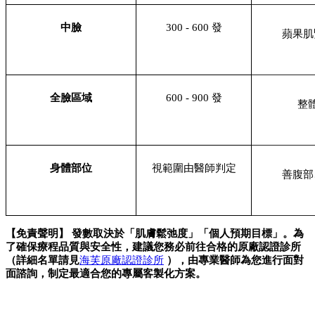
中臉
300 - 600 發
蘋果肌
全臉區域
600 - 900 發
整
身體部位
視範圍由醫師判定
善腹部
【免責聲明】 發數取決於「肌膚鬆弛度」「個人預期目標」。為
了確保療程品質與安全性，建議您務必前往合格的原廠認證診所
（詳細名單請見
海芙原廠認證診所
 ），由專業醫師為您進行面對
面諮詢，制定最適合您的專屬客製化方案。