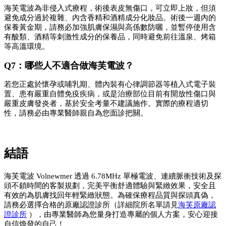
海芙電波為非侵入式療程，術後表皮無傷口，可立即上妝，但須
避免成分過於複雜、內含香精和酒精成分化妝品。術後一週內的
保養黃金期，請務必加強肌膚保濕與高係數防曬，並暫停使用含
有酸類、酒精等刺激性成分的保養品，同時避免前往溫泉、烤箱
等高溫環境。
Q7：哪些人不適合做海芙電波？ 
若您正處於懷孕或哺乳期、體內裝有心律調節器等植入式電子裝
置、患有嚴重自體免疫疾病，或是治療部位目前有開放性傷口與
嚴重皮膚發炎者，基於安全考量不建議施作。實際的療程適切
性，請務必由專業醫師親自為您面診把關。
結語
海芙電波 Volnewmer 透過 6.78MHz 單極電波、連續脈衝技術及探
頭不鎖時間的客製規劃，完美平衡舒適體驗與緊緻效果，安全且
有效的為肌膚找回年輕緊緻狀態。為確保療程品質與探頭真偽，
請務必選擇合格的原廠認證診所（詳細院所名單請見
海芙原廠認
證診所
 ），由專業醫師為您量身打造專屬的個人方案，安心迎接
自信煥發的自己！