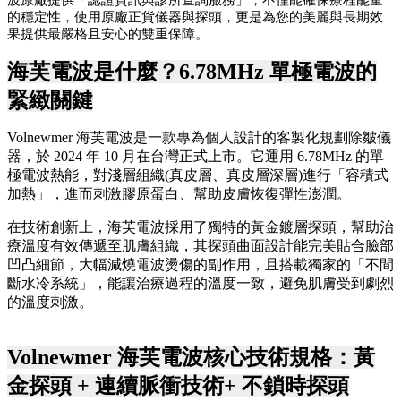
的穩定性，使用原廠正貨儀器與探頭，更是為您的美麗與長期效
果提供最嚴格且安心的雙重保障。
海芙電波是什麼？6.78MHz 單極電波的
緊緻關鍵
Volnewmer 海芙電波是一款專為個人設計的客製化規劃除皺儀
器，於 2024 年 10 月在台灣正式上市。它運用 6.78MHz 的單
極電波熱能，對淺層組織(真皮層、真皮層深層)進行「容積式
加熱」，進而刺激膠原蛋白、幫助皮膚恢復彈性澎潤。
在技術創新上，海芙電波採用了獨特的黃金鍍層探頭，幫助治
療溫度有效傳遞至肌膚組織，其探頭曲面設計能完美貼合臉部
凹凸細節，大幅減燒電波燙傷的副作用，且搭載獨家的「不間
斷水冷系統」，能讓治療過程的溫度一致，避免肌膚受到劇烈
的溫度刺激。
Volnewmer 海芙電波核心技術規格：黃
金探頭 + 連續脈衝技術+ 不鎖時探頭