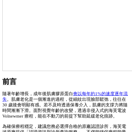
前言
隨著年齡增長，成年後肌膚膠原蛋白
會以每年約1%的速度逐年流
失
。肌膚老化是一個漸進的過程，從細紋出現臉部鬆弛，往往在 
30 歲後會明顯有感。若不及時透過保養介入，肌膚的支撐力將隨
時間漸漸下滑。面對視覺年齡的改變，透過非侵入式的海芙電波 
Volnewmer 療程，能在不動刀的前提下幫助延緩老化痕跡。
為確保療程穩定，建議您務必選擇合格的原廠認證診所，海芙電
波原廠提供「認證資訊與診所查詢服務」，不僅能確保療程能量