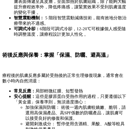
膚表面傳遞至真皮層，全面加熱於肌膚組織，除了能夠大幅
提升療程效率外，降低疼痛感，讓緊實效果不受到肌膚溫度
的變化干擾 。
智慧震動機制：
 5 階段智慧震動減痛技術，能有效地分散治
療帶來的不適感。
可調式冷卻：
6階段可調式冷卻，12-20℃可根據個人感受隨
時調整溫度，讓療程設計更加人性化 。
術後反應與保養：掌握「保濕、防曬、避高溫」
療程後的肌膚反應多屬於受熱後的正常生理修復現象，通常會在
數小時內自然消退：
常見反應：
局部輕微紅腫、短暫發熱
安心提醒：
這些是膠原蛋白受熱作用的過程，只要遵循以下
「黃金週」保養準則，無須過度擔心：
加強保濕與防曬： 術後一週內肌膚較嬌嫩、脆弱，請
選用高保濕產品、高SPF係數的防曬產品，讓肌膚可
以接受良好的修復和保護。
避開刺激成分： 暫停使用含酒精、果酸、A酸等較具