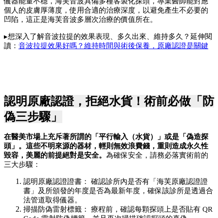
儀器能量不穩，海芙音波具備多種客製化探頭，專業醫師能對應
個人的皮膚厚薄度，使用合適的治療深度，以避免產生不必要的
凹陷，這正是海芙音波多層次治療的價值所在。
▸想深入了解音波拉提的效果表現、多久出來、維持多久？延伸閱
讀：
音波拉提效果好嗎？維持時間與術後保養，原廠認證是關鍵
認明原廠認證，拒絕水貨！術前必做「防
偽三步驟」
在醫美市場上充斥著所謂的「平行輸入（水貨）」或是「偽造探
頭」。這些不明來源的器材，輕則無效浪費錢，重則造成永久性
毀容，美麗的前提絕對是安全。
為確保安全，請務必落實術前的
三大步驟：
認明原廠認證證書： 確認診所內是否有「海芙原廠認證證
書」及所頒發的年度是否為最新年度，確保該診所是透過合
法管道取得儀器。
掃描防偽雷射標籤： 療程前，確認每顆探頭上是否貼有 QR 