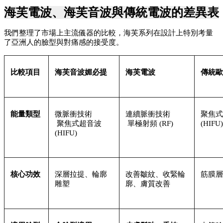
海芙電波、海芙音波與傳統電波的差異表
我們整理了市場上主流儀器的比較，海芙系列在設計上特別考量
了亞洲人的臉型與對痛感的接受度。
比較項目
海芙音波媚必提 
海芙電波
傳統歐
能量類型
微脈衝技術
連續脈衝技術
聚焦式
 聚焦式超音波 
 單極射頻 (RF)
(HIFU)
(HIFU)
核心功效
深層拉提、輪廓
改善皺紋、收緊輪
筋膜層
雕塑
廓、膚質改善