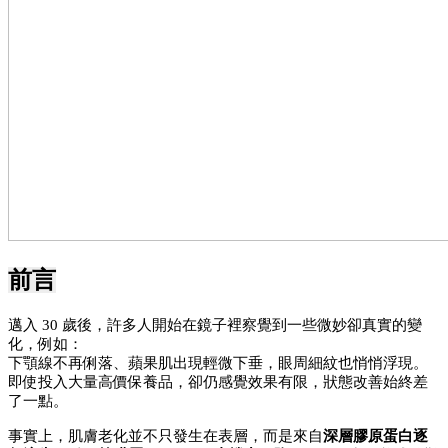
前言
邁入 30 歲後，許多人開始在鏡子裡察覺到一些微妙卻真實的變
化，例如：
下顎線不再俐落、蘋果肌出現輕微下垂，眼周細紋也悄悄浮現。
即使投入大量高價保養品，卻仍感覺效果有限，狀態改善始終差
了一點。
事實上，肌膚老化並不只發生在表層，而是來自
深層膠原蛋白逐