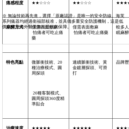
痛感程度
★★☆☆☆ 
★★☆☆☆ 
★★★
※ 無論技術再先進，選擇「原廠認證」是唯一的安全防線。海芙
系列儀器均經過衛福部核准，並具備多重安全防護機制，這是低
價水貨及海外醫美無法提供的保障。
麻醉方式
僅需表面敷麻
僅需表面敷麻
較多人
 怕痛者可吃止痛
 怕痛者可吃止痛藥
眠麻醉
藥
特色亮點
微脈衝技術、20
連續脈衝技術、黃
品牌歷
種治療模式、圓
金鍍層探頭、可滑
周探頭
打
 20種客製模式、
圓周探頭360度精
準貼合
治療速度
★★★★★
★★★★★
★★★