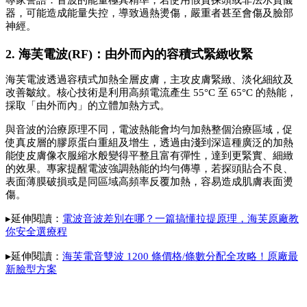
專家警語：音波的能量極其精準，若使用假貨探頭或非法水貨儀
器，可能造成能量失控，導致過熱燙傷，嚴重者甚至會傷及臉部
神經。
2. 海芙電波(RF)：由外而內的容積式緊緻收緊
海芙電波透過容積式加熱全層皮膚，主攻皮膚緊緻、淡化細紋及
改善皺紋。核心技術是利用高頻電流產生 55°C 至 65°C 的熱能，
採取「由外而內」的立體加熱方式。
與音波的治療原理不同，電波熱能會均勻加熱整個治療區域，促
使真皮層的膠原蛋白重組及增生，透過由淺到深這種廣泛的加熱
能使皮膚像衣服縮水般變得平整且富有彈性，達到更緊實、細緻
的效果。
專家提醒電波強調熱能的均勻傳導，若探頭貼合不良、
表面薄膜破損或是同區域高頻率反覆加熱，容易造成肌膚表面燙
傷。
▸延伸閱讀：
電波音波差別在哪？一篇搞懂拉提原理，海芙原廠教
你安全選療程
▸
延伸閱讀：
海芙電音雙波 1200 條價格/條數分配全攻略！原廠最
新臉型方案