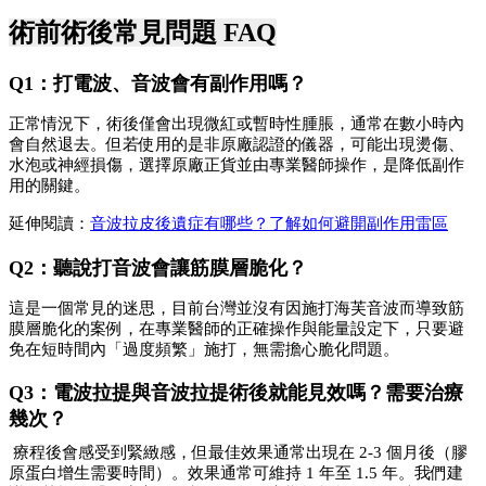
術前術後常見問題 FAQ
Q1：打電波、音波會有副作用嗎？
正常情況下，術後僅會出現微紅或暫時性腫脹，通常在數小時內
會自然退去。但若使用的是非原廠認證的儀器，可能出現燙傷、
水泡或神經損傷，選擇原廠正貨並由專業醫師操作，是降低副作
用的關鍵。
延伸閱讀：
音波拉皮後遺症有哪些？了解如何避開副作用雷區
Q2：聽說打音波會讓筋膜層脆化？
這是一個常見的迷思，目前台灣並沒有因施打海芙音波而導致筋
膜層脆化的案例，在專業醫師的正確操作與能量設定下，只要避
免在短時間內「過度頻繁」施打，無需擔心脆化問題。
Q3：電波拉提與音波拉提術後就能見效嗎？需要治療
幾次？
 療程後會感受到緊緻感，但最佳效果通常出現在 2-3 個月後（膠
原蛋白增生需要時間）。效果通常可維持 1 年至 1.5 年。我們建