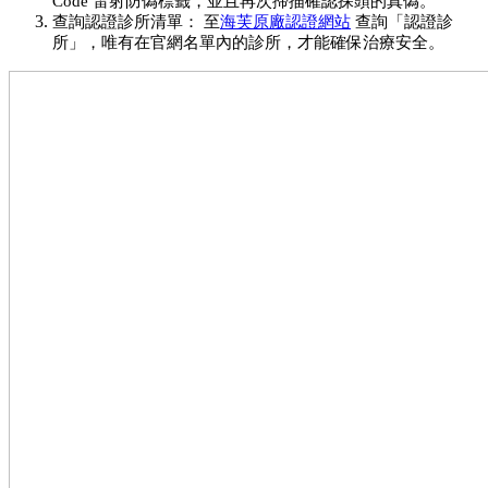
Code 雷射防偽標籤，並且再次掃描確認探頭的真偽。
查詢認證診所清單： 至
海芙原廠認證網站
 查詢「認證診
所」，唯有在官網名單內的診所，才能確保治療安全。