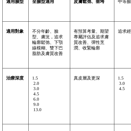
適用臉型
全臉型適用
皮膚鬆弛、垂垮
中等臉
適用對象
不分年齡、臉
有預算考量、期望
追求經
型、膚況，追求
專屬評估及追求膚
輪廓鬆弛、下顎
質改善、彈性烹
線模糊、雙下巴
潤、收緊輪廓
脂肪及膚質改善
治療深度
1.5
真皮層及更深
1.5
 2.0
 3.0
 3.0
 4.5
 4.5
 6.0
 9.0
 13.0