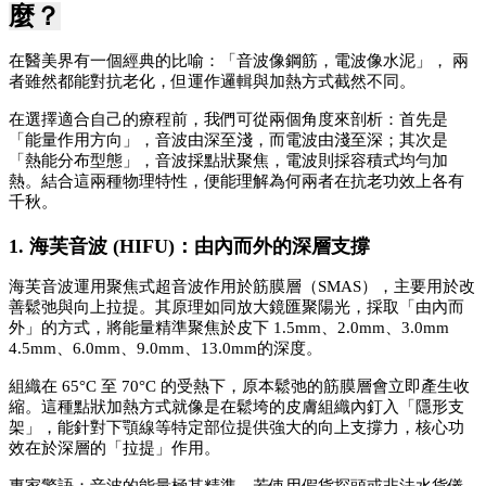
麼？
在醫美界有一個經典的比喻：「音波像鋼筋，電波像水泥」， 兩
者雖然都能對抗老化，但運作邏輯與加熱方式截然不同。
在選擇適合自己的療程前，我們可從兩個角度來剖析：首先是
「能量作用方向」，音波由深至淺，而電波由淺至深；其次是
「熱能分布型態」，音波採點狀聚焦，電波則採容積式均勻加
熱。結合這兩種物理特性，便能理解為何兩者在抗老功效上各有
千秋。
1. 海芙音波 (HIFU)：由內而外的深層支撐
海芙音波運用聚焦式超音波作用於筋膜層（SMAS），主要用於改
善鬆弛與向上拉提。其原理如同放大鏡匯聚陽光，採取「由內而
外」的方式，將能量精準聚焦於皮下 1.5mm、2.0mm、3.0mm 
4.5mm、6.0mm、9.0mm、13.0mm的深度。
組織在 65°C 至 70°C 的受熱下，原本鬆弛的筋膜層會立即產生收
縮。這種點狀加熱方式就像是在鬆垮的皮膚組織內釘入「隱形支
架」，能針對下顎線等特定部位提供強大的向上支撐力，核心功
效在於深層的「拉提」作用。