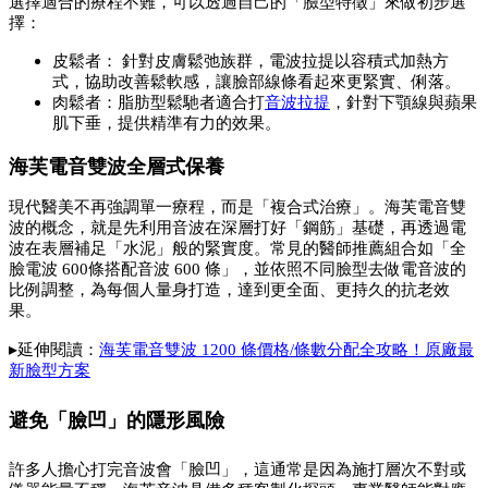
選擇適合的療程不難，可以透過自己的「臉型特徵」來做初步選
擇：
皮鬆者： 針對皮膚鬆弛族群，電波拉提以容積式加熱方
式，協助改善鬆軟感，讓臉部線條看起來更緊實、俐落。
肉鬆者：脂肪型鬆馳者適合打
音波拉提
，針對下顎線與蘋果
肌下垂，提供精準有力的效果。
海芙電音雙波全層式保養
現代醫美不再強調單一療程，而是「複合式治療」。海芙電音雙
波的概念，就是先利用音波在深層打好「鋼筋」基礎，再透過電
波在表層補足「水泥」般的緊實度。常見的醫師推薦組合如「全
臉電波 600條搭配音波 600 條」，並依照不同臉型去做電音波的
比例調整，為每個人量身打造，達到更全面、更持久的抗老效
果。
▸
延伸閱讀：
海芙電音雙波 1200 條價格/條數分配全攻略！原廠最
新臉型方案
避免「臉凹」的隱形風險
許多人擔心打完音波會「臉凹」，這通常是因為施打層次不對或