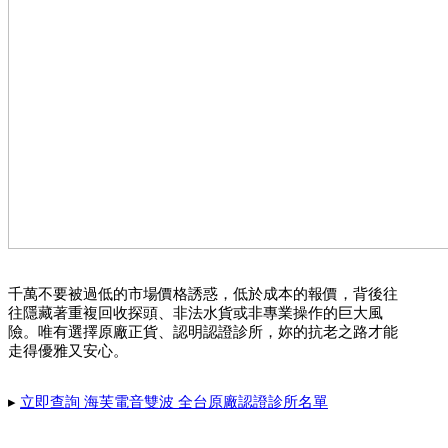
千萬不要被過低的市場價格誘惑，低於成本的報價，背後往
往隱藏著重複回收探頭、非法水貨或非專業操作的巨大風
險。唯有選擇原廠正貨、認明認證診所，妳的抗老之路才能
走得優雅又安心。
▸
立即查詢 海芙電音雙波 全台原廠認證診所名單