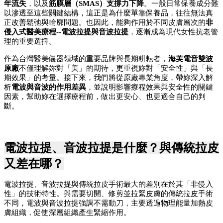
年流失
，以及
筋膜層（SMAS）支撐力下降
。一般日常保養成分難
以滲透至這些關鍵結構，這正是為什麼單靠保養品，往往無法真
正改善鬆弛與輪廓問題。也因此，能夠作用於不同皮膚層次的
非
侵入式醫美療程--電波
拉提
與音波拉提
，逐漸成為現代女性抗老管
理的重要選擇。
作為台灣醫美儀器領域的重要品牌與長期耕耘者，
海芙電音雙波
原廠
不僅理解妳對「美」的期待，更重視妳對「安全性」與「長
期效果」的考量。接下來，我們將從原廠專業角度，帶妳深入解
析
電波與音波的作用差異
，並說明影響療程效果與安全性的關鍵
因素，幫助妳在選擇療程前，做出更安心、也更適合自己的判
斷。
電波拉提、音波拉提是什麼？與傳統拉皮
又差在哪？
電波拉提、音波拉提與傳統拉皮手術最大的差別在於其「非侵入
性」的技術特性。與需要切開、修剪並拉緊皮膚的傳統拉皮手術
不同，電波與音波拉提強調不需動刀，主要透過物理能量加熱皮
膚組織，促使深層組織產生緊縮作用。