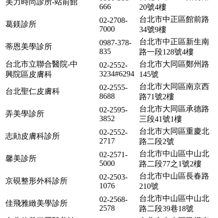
美力時尚診所-站前館
666
20號4樓
台北市中正區館前路
02-2708-
葛鎂診所
7000
34號9樓
台北市中正區新生南
0987-378-
蒂恩美學診所
835
路一段128號4樓
台北市立聯合醫院-中
台北市大同區鄭州路
02-2552-
3234#6294
興院區皮膚科
145號
台北市大同區南京西
02-2555-
台北聖仁皮膚科
8688
路71號2樓
台北市大同區承德路
02-2595-
弄美學診所
3852
三段41號1樓
台北市大同區重慶北
02-2552-
志勛皮膚科診所
2717
路二段2號
台北市中山區中山北
02-2571-
馨美診所
5000
路二段77之1號2樓
台北市中山區長春路
02-2503-
京硯整形外科診所
1076
210號
台北市中山區中山北
02-2568-
佳飛雅緻美學診所
2578
路二段39巷18號