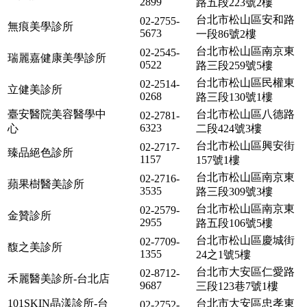
2899
路五段223號2樓
台北市松山區安和路
02-2755-
無痕美學診所
5673
一段86號2樓
台北市松山區南京東
02-2545-
瑞麗嘉健康美學診所
0522
路三段259號5樓
台北市松山區民權東
02-2514-
立健美診所
0268
路三段130號1樓
臺安醫院美容醫學中
台北市松山區八德路
02-2781-
6323
心
二段424號3樓
台北市松山區興安街
02-2717-
臻品絕色診所
1157
157號1樓
台北市松山區南京東
02-2716-
蘋果樹醫美診所
3535
路三段309號3樓
台北市松山區南京東
02-2579-
金贊診所
2955
路五段106號5樓
台北市松山區慶城街
02-7709-
馥之美診所
1355
24之1號5樓
台北市大安區仁愛路
02-8712-
禾麗醫美診所-台北店
9687
三段123巷7號1樓
101SKIN晶漾診所-台
台北市大安區忠孝東
02-2752-