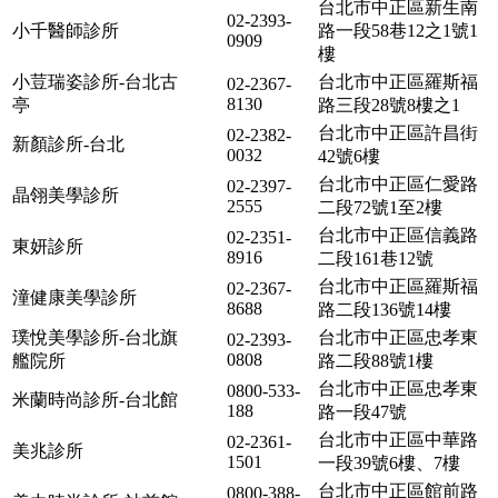
台北市中正區新生南
02-2393-
小千醫師診所
路一段58巷12之1號1
0909
樓
小荳瑞姿診所-台北古
台北市中正區羅斯福
02-2367-
8130
亭
路三段28號8樓之1
台北市中正區許昌街
02-2382-
新顏診所-台北
0032
42號6樓
台北市中正區仁愛路
02-2397-
晶翎美學診所
2555
二段72號1至2樓
台北市中正區信義路
02-2351-
東妍診所
8916
二段161巷12號
台北市中正區羅斯福
02-2367-
潼健康美學診所
8688
路二段136號14樓
璞悅美學診所-台北旗
台北市中正區忠孝東
02-2393-
0808
艦院所
路二段88號1樓
台北市中正區忠孝東
0800-533-
米蘭時尚診所-台北館
188
路一段47號
台北市中正區中華路
02-2361-
美兆診所
1501
一段39號6樓、7樓
台北市中正區館前路
0800-388-