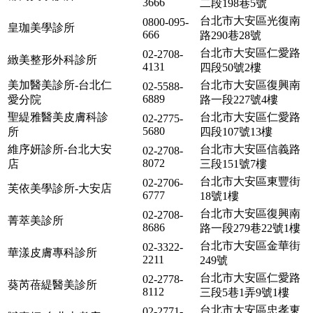
3666
二段198巷5號
台北市大安區光復南
0800-095-
皇珈美學診所
666
路290巷28號
台北市大安區仁愛路
02-2708-
緻美整形外科診所
4131
四段50號2樓
美加醫美診所-台北仁
台北市大安區復興南
02-5588-
6889
愛分院
路一段227號4樓
聖緹雅醫美皮膚科診
台北市大安區仁愛路
02-2775-
5680
所
四段107號13樓
維序妍診所-台北大安
台北市大安區信義路
02-2708-
8072
店
三段151號7樓
台北市大安區東豐街
02-2706-
芙依美學診所-大安店
6777
18號1樓
台北市大安區復興南
02-2708-
菁萃美診所
8686
路一段279巷22號1樓
台北市大安區金華街
02-3322-
華漾皮膚專科診所
2211
249號
台北市大安區仁愛路
02-2778-
葵芮蓓緹醫美診所
8112
三段5巷1弄9號1樓
台北市大安區忠孝東
02-2771-