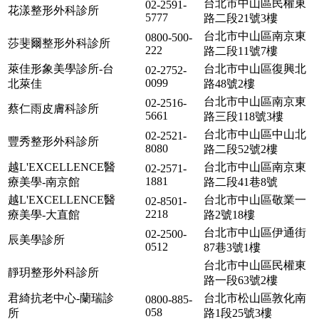
台北市中山區民權東
02-2591-
花漾整形外科診所
5777
路二段21號3樓
台北市中山區南京東
0800-500-
莎斐爾整形外科診所
222
路二段11號7樓
萊佳形象美學診所-台
台北市中山區復興北
02-2752-
0099
北萊佳
路48號2樓
台北市中山區南京東
02-2516-
蔡仁雨皮膚科診所
5661
路三段118號3樓
台北市中山區中山北
02-2521-
豐秀整形外科診所
8080
路二段52號2樓
越L'EXCELLENCE醫
台北市中山區南京東
02-2571-
1881
療美學-南京館
路二段41巷8號
越L'EXCELLENCE醫
台北市中山區敬業一
02-8501-
2218
療美學-大直館
路2號18樓
台北市中山區伊通街
02-2500-
辰美學診所
0512
87巷3號1樓
台北市中山區民權東
靜玥整形外科診所
路一段63號2樓
君綺抗老中心-蘭瑞診
台北市松山區敦化南
0800-885-
058
所
路1段25號3樓