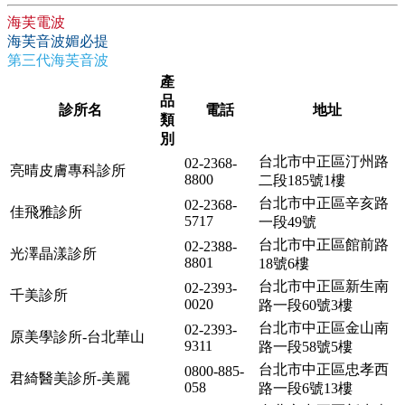
海芙電波
海芙音波媚必提
第三代海芙音波
產
品
診所名
電話
地址
類
別
台北市中正區汀州路
02-2368-
亮晴皮膚專科診所
8800
二段185號1樓
台北市中正區辛亥路
02-2368-
佳飛雅診所
5717
一段49號
台北市中正區館前路
02-2388-
光澤晶漾診所
8801
18號6樓
台北市中正區新生南
02-2393-
千美診所
0020
路一段60號3樓
台北市中正區金山南
02-2393-
原美學診所-台北華山
9311
路一段58號5樓
台北市中正區忠孝西
0800-885-
君綺醫美診所-美麗
058
路一段6號13樓